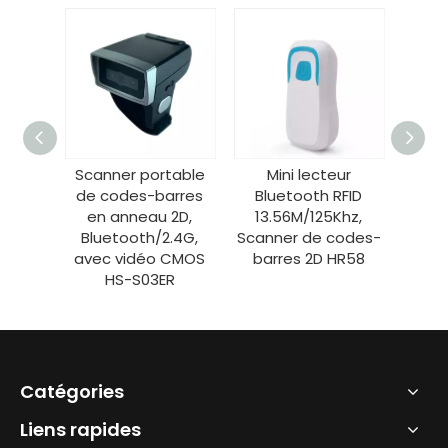
table
Scanner portable
Mini lecteur
M
arres
de codes-barres
Bluetooth RFID
Blu
2D,
en anneau 2D,
13.56M/125Khz,
13.
.4G,
Bluetooth/2.4G,
Scanner de codes-
Scann
 CMOS
avec vidéo CMOS
barres 2D HR58
bar
R
HS-S03ER
Catégories
Liens rapides