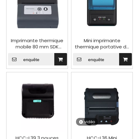
Imprimante thermique
Mini imprimante
mobile 80 mm SDK
thermique portative de
gratuite OEMODM HCC-
reçu d'usb de Bluetooth
T3P-B
sans encre de 58mm 5V
enquête
enquête
HCC-T12NB
vidéo
HCC-L39 3 pouces
HCC-L36 Mini