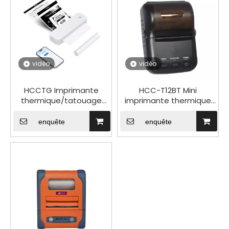
vidéo
vidéo
HCCTG Imprimante
HCC-T12BT Mini
thermique/tatouage
imprimante thermique
portable USB Bluetooth
mobile Bluetooth
papier A4 HCC-A4PP
Android 58 mm de 2
enquête
enquête
pouces